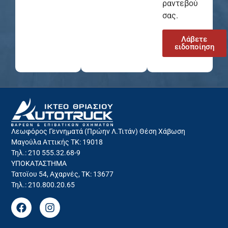
ραντεβού
σας.
Λάβετε
ειδοποίηση
Λεωφόρος Γεννηματά (Πρώην Λ.Τιτάν) Θέση Χάβωση
Μαγούλα Αττικής ΤΚ: 19018
Τηλ.: 210 555.32.68-9
ΥΠΟΚΑΤΑΣΤΗΜΑ
Τατοϊου 54, Αχαρνές, ΤΚ: 13677
Τηλ.: 210.800.20.65