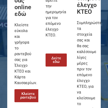
σας
Βρείτε
έλεγχο
online
την
ΚΤΕΟ
ημερομηνία
εδώ
για τον
Συμπληρώστε
επόμενο
Κλείστε
τα
έλεγχο
εύκολα
στοιχεία
ΚΤΕΟ.
και
σας και
γρήγορα
θα σας
το
καλέσουμε
ραντεβού
λίγες
Δείτε
σας για
εδώ
μέρες
Έλεγχο
πριν τον
ΚΤΕΟ και
επόμενο
Κάρτα
έλεγχο
Καυσαερίων.
ΚΤΕΟ, για
να
Κλείστε
ραντεβού
κλείσουμε
το