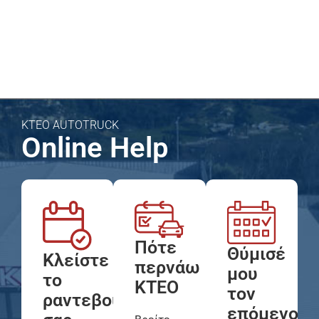
KTEO AUTOTRUCK
Online Help
Πότε
Θύμισέ
Κλείστε
περνάω
μου
το
ΚΤΕΟ
τον
ραντεβού
επόμενο